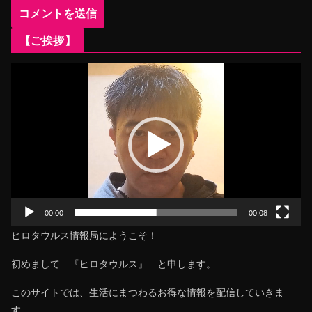
【ご挨拶】
動
画
プ
レ
ー
ヤ
ー
00:00
00:08
ヒロタウルス情報局にようこそ！
初めまして 『ヒロタウルス』 と申します。
このサイトでは、生活にまつわるお得な情報を配信していきま
す。