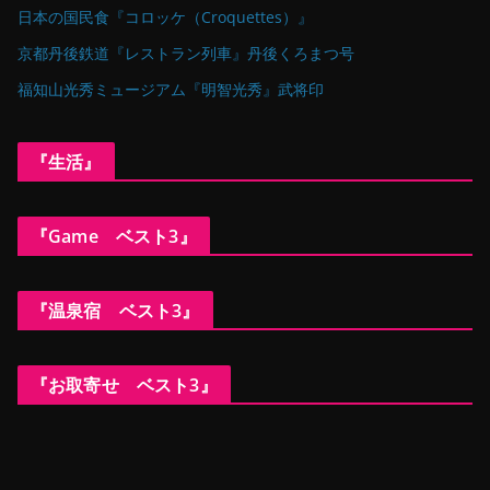
日本の国民食『コロッケ（Croquettes）』
京都丹後鉄道『レストラン列車』丹後くろまつ号
福知山光秀ミュージアム『明智光秀』武将印
『生活』
『Game ベスト3』
『温泉宿 ベスト3』
『お取寄せ ベスト3』