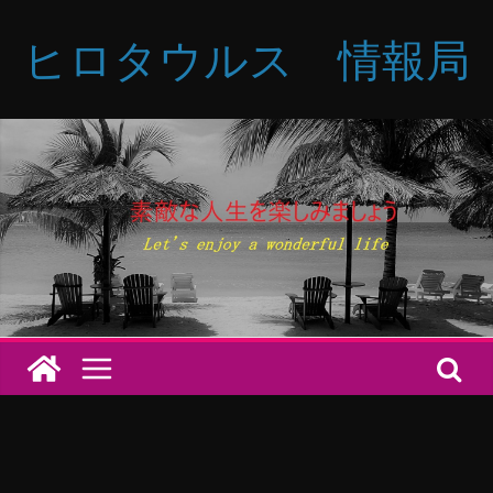
コ
ヒロタウルス 情報局
ン
テ
ン
ツ
へ
ス
キ
ッ
プ