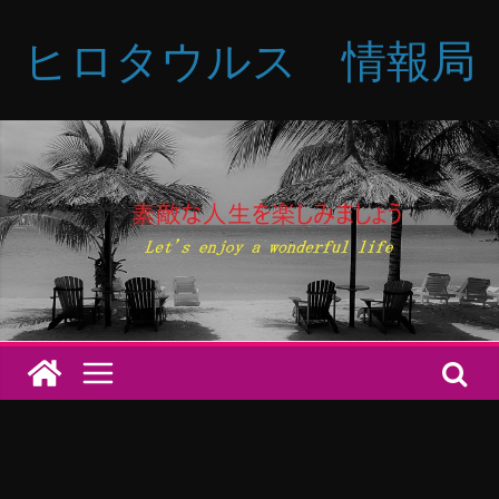
コ
ヒロタウルス 情報局
ン
テ
ン
ツ
へ
ス
キ
ッ
プ