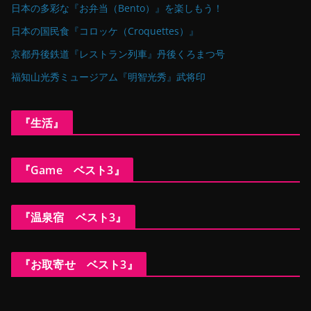
日本の多彩な『お弁当（Bento）』を楽しもう！
日本の国民食『コロッケ（Croquettes）』
京都丹後鉄道『レストラン列車』丹後くろまつ号
福知山光秀ミュージアム『明智光秀』武将印
『生活』
『Game ベスト3』
『温泉宿 ベスト3』
『お取寄せ ベスト3』