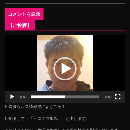
【ご挨拶】
動
画
プ
レ
ー
ヤ
ー
00:00
00:08
ヒロタウルス情報局にようこそ！
初めまして 『ヒロタウルス』 と申します。