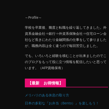
～Profile～
学校を卒業後、幾度と転職を繰り返してきました。外
資系金融会社⇒銀行⇒外資系保険会社⇒住宅ローン会
社など長きにわたり金融関係の仕事をして参りました
が、職務内容は全く違うので毎回苦労しました。
でも、いろいろと経験を積むことが出来ましたのでこ
のブログをもって役に立つ情報を配信したいと思って
います。（AFP資格保有）
【最新 お得情報】
メリハリのある休息の取り方
日本の多彩な『お弁当（Bento）』を楽しもう！