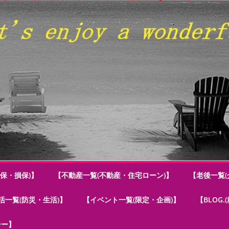
保・損保)】
【不動産一覧(不動産・住宅ローン)】
【老後一覧(
活一覧(防災・生活)】
【イベント一覧(限定・企画)】
【BLOG
シー】