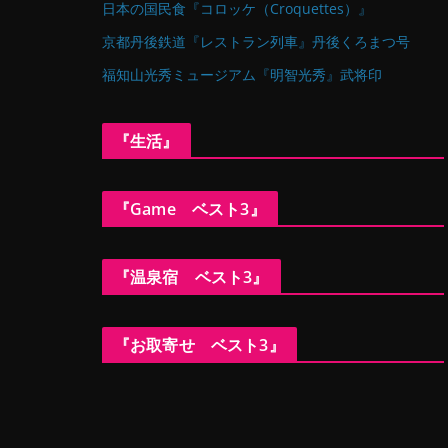
日本の国民食『コロッケ（Croquettes）』
京都丹後鉄道『レストラン列車』丹後くろまつ号
福知山光秀ミュージアム『明智光秀』武将印
『生活』
『Game ベスト3』
『温泉宿 ベスト3』
『お取寄せ ベスト3』