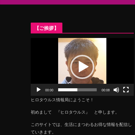
【ご挨拶】
動
画
プ
レ
ー
ヤ
ー
00:00
00:08
ヒロタウルス情報局にようこそ！
初めまして 『ヒロタウルス』 と申します。
このサイトでは、生活にまつわるお得な情報を配信し
ていきます。