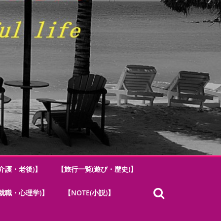
介護・老後)】
【旅行一覧(遊び・歴史)】
.(就職・心理学)】
【NOTE(小説)】