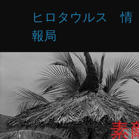
コ
ヒロタウルス 情
ン
テ
ン
報局
ツ
へ
ス
キ
ッ
プ