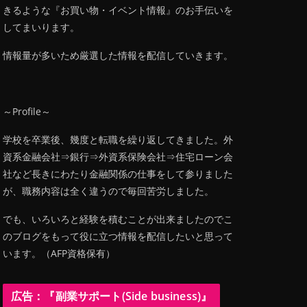
きるような『お買い物・イベント情報』のお手伝いを
してまいります。
情報量が多いため厳選した情報を配信していきます。
～Profile～
学校を卒業後、幾度と転職を繰り返してきました。外
資系金融会社⇒銀行⇒外資系保険会社⇒住宅ローン会
社など長きにわたり金融関係の仕事をして参りました
が、職務内容は全く違うので毎回苦労しました。
でも、いろいろと経験を積むことが出来ましたのでこ
のブログをもって役に立つ情報を配信したいと思って
います。（AFP資格保有）
広告：『副業サポート(Side business)』