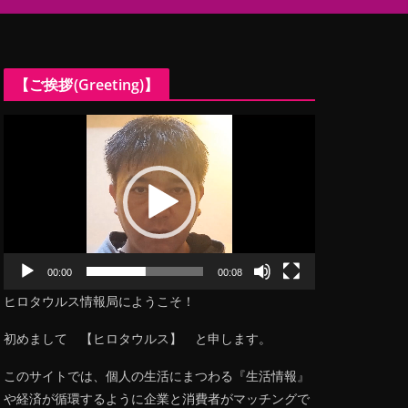
【ご挨拶(Greeting)】
動
画
プ
レ
ー
ヤ
ー
00:00
00:08
ヒロタウルス情報局にようこそ！
初めまして 【ヒロタウルス】 と申します。
このサイトでは、個人の生活にまつわる『生活情報』
や経済が循環するように企業と消費者がマッチングで