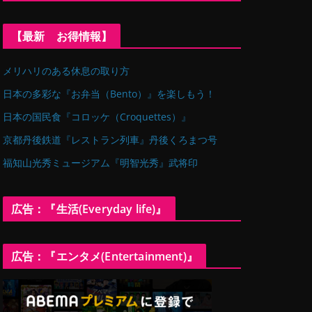
【最新 お得情報】
メリハリのある休息の取り方
日本の多彩な『お弁当（Bento）』を楽しもう！
日本の国民食『コロッケ（Croquettes）』
京都丹後鉄道『レストラン列車』丹後くろまつ号
福知山光秀ミュージアム『明智光秀』武将印
広告：『生活(Everyday life)』
広告：『エンタメ(Entertainment)』