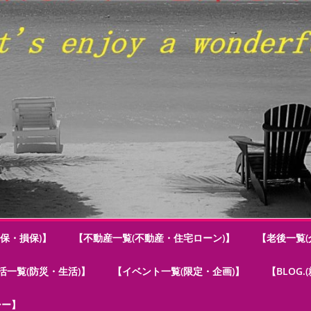
保・損保)】
【不動産一覧(不動産・住宅ローン)】
【老後一覧(
活一覧(防災・生活)】
【イベント一覧(限定・企画)】
【BLOG
シー】