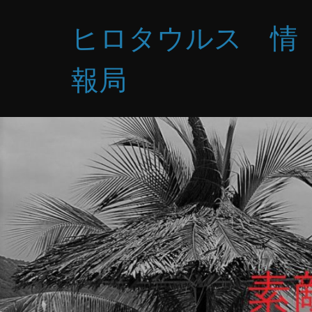
コ
ヒロタウルス 情
ン
テ
ン
報局
ツ
へ
ス
キ
ッ
プ