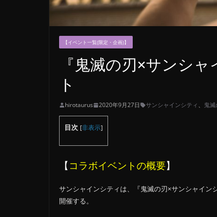
【イベント一覧(限定・企画)】
『鬼滅の刃×サンシャ
ト
hirotaurus
2020年9月27日
サンシャインシティ
、
鬼滅
目次
[
非表示
]
【
コラボイベントの概要
】
サンシャインシティは、『鬼滅の刃×サンシャイン
開催する。