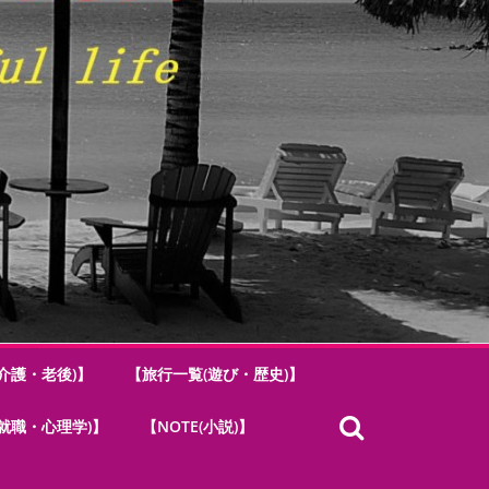
介護・老後)】
【旅行一覧(遊び・歴史)】
.(就職・心理学)】
【NOTE(小説)】