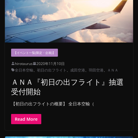
【イベント一覧(限定・企画)】
hirotaurus
2020年11月10日
全日本空輸
、
初日の出フライト
、
成田空港
、
羽田空港
、
ＡＮＡ
ＡＮＡ『初日の出フライト』抽選
受付開始
【初日の出フライトの概要】 全日本空輸（
Read More