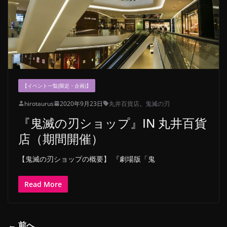
【イベント一覧(限定・企画)】
hirotaurus
2020年9月23日
丸井百貨店
、
鬼滅の刃
『鬼滅の刃ショップ』IN 丸井百貨
店（期間開催）
【鬼滅の刃ショップの概要】 『劇場版「鬼
Read More
← 前へ