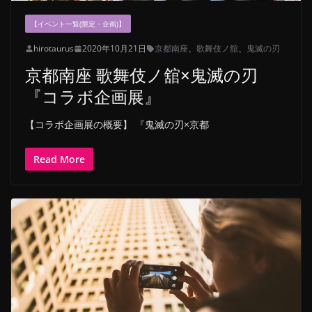
【イベント一覧(限定・企画)】
hirotaurus
2020年10月21日
京都南座
、
歌舞伎ノ舘
、
鬼滅の刃
京都南座 歌舞伎ノ舘×鬼滅の刃
『コラボ企画展』
【コラボ企画展の概要】 『鬼滅の刃×京都
Read More