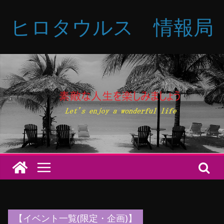
コ
ヒロタウルス 情報局
ン
テ
ン
ツ
へ
ス
キ
ッ
プ
【イベント一覧(限定・企画)】