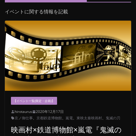
イベントに関する情報を記載
【イベント一覧(限定・企画)】
hirotaurus
2020年12月17日
京ノ御仕事
、
京都鉄道博物館
、
嵐電
、
東映太秦映画村
、
鬼滅の刃
映画村×鉄道博物館×嵐電『鬼滅の