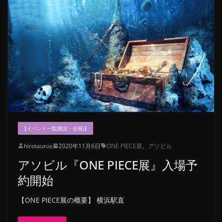
【イベント一覧(限定・企画)】
hirotaurus
2020年11月6日
ONE PIECE展
、
アソビル
アソビル『ONE PIECE展』入場予
約開始
【ONE PIECE展の概要】 横浜駅直