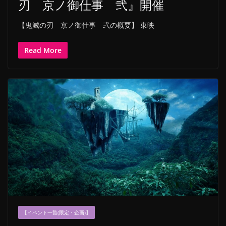
刃 京ノ御仕事 弐』開催
【鬼滅の刃 京ノ御仕事 弐の概要】 東映
Read More
【イベント一覧(限定・企画)】