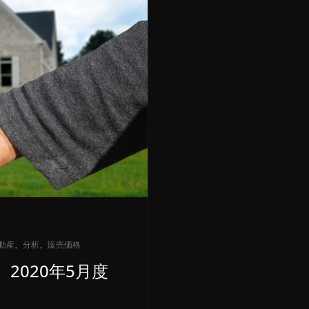
動産
、
分析
、
販売価格
2020年5月度