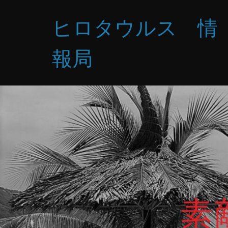
コ
ヒロタウルス 情
ン
テ
ン
報局
ツ
へ
ス
キ
ッ
プ