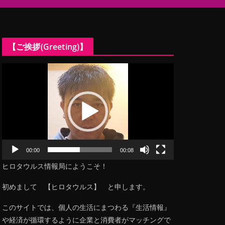
【ご挨拶(Greeting)】
動
画
プ
レ
ー
ヤ
ー
00:00
00:08
ヒロタウルス情報局にようこそ！
初めまして 【ヒロタウルス】 と申します。
このサイトでは、個人の生活にまつわる『生活情報』
や経済が循環するように企業と消費者がマッチングで