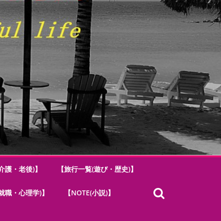
介護・老後)】
【旅行一覧(遊び・歴史)】
.(就職・心理学)】
【NOTE(小説)】