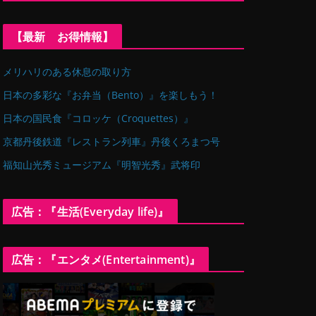
【最新 お得情報】
メリハリのある休息の取り方
日本の多彩な『お弁当（Bento）』を楽しもう！
日本の国民食『コロッケ（Croquettes）』
京都丹後鉄道『レストラン列車』丹後くろまつ号
福知山光秀ミュージアム『明智光秀』武将印
広告：『生活(Everyday life)』
広告：『エンタメ(Entertainment)』