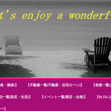
保・損保)】
【不動産一覧(不動産・住宅ローン)】
【老後一覧(
活一覧(防災・生活)】
【イベント一覧(限定・企画)】
【BLOG
シー】