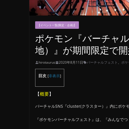
【イベント一覧(限定・企画)】
ポケモン『バーチャル
地）』が期間限定で開
hirotaurus
2020年8月11日
バーチャルフェスト
、
ポケ
目次
[
非表示
]
【
概要
】
バーチャルSNS『cluster(クラスター）』内に
『ポケモンバーチャルフェスト』は、『みんなでつ