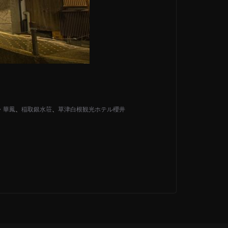
・華鳳
、
稲取銀水荘
、
草津白根観光ホテル櫻井