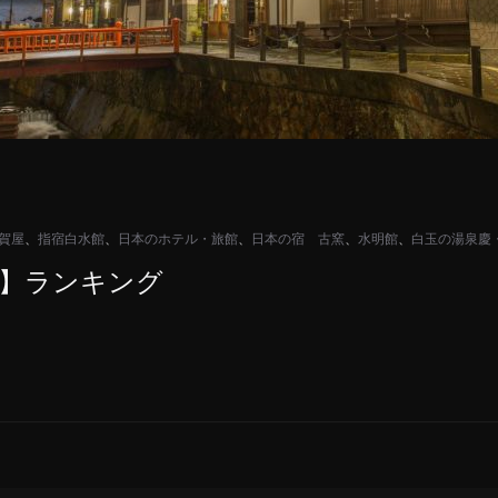
賀屋
、
指宿白水館
、
日本のホテル・旅館
、
日本の宿 古窯
、
水明館
、
白玉の湯泉慶
館】ランキング