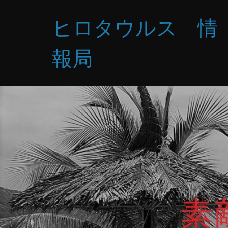
コ
ヒロタウルス 情
ン
テ
ン
報局
ツ
へ
ス
キ
ッ
プ