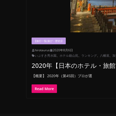
【旅行一覧(遊び・歴史)】
hirotaurus
2020年8月6日
いぶすき秀水園
、
ホテル鐘山苑
、
ランキング
、
八幡屋
、
加
2020年【日本のホテル・旅
【概要】 2020年（第45回）プロが選
Read More