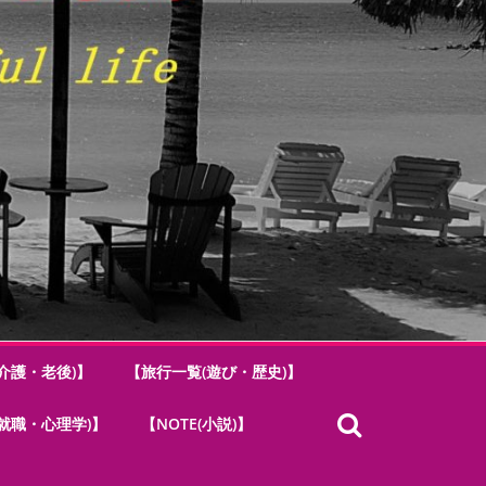
介護・老後)】
【旅行一覧(遊び・歴史)】
.(就職・心理学)】
【NOTE(小説)】