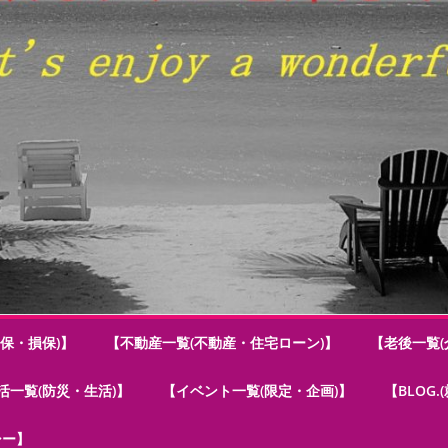
保・損保)】
【不動産一覧(不動産・住宅ローン)】
【老後一覧(
活一覧(防災・生活)】
【イベント一覧(限定・企画)】
【BLOG
シー】