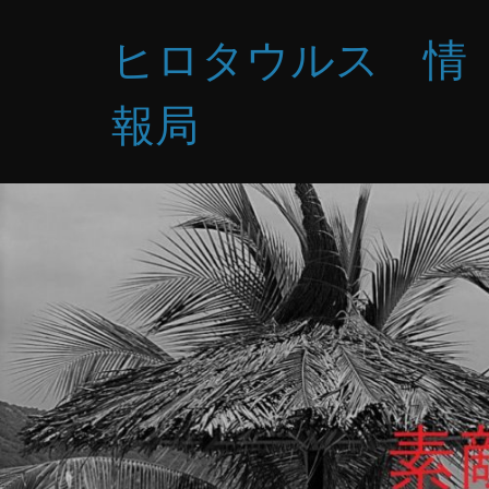
コ
ヒロタウルス 情
ン
テ
ン
報局
ツ
へ
ス
キ
ッ
プ