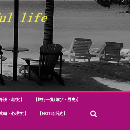
介護・老後)】
【旅行一覧(遊び・歴史)】
.(就職・心理学)】
【NOTE(小説)】