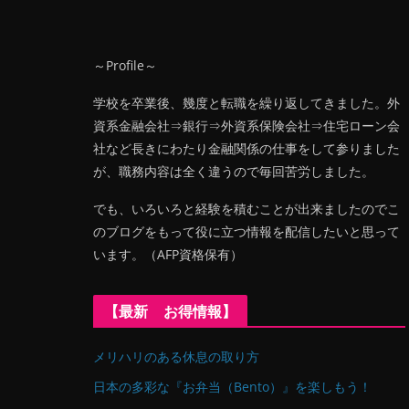
～Profile～
学校を卒業後、幾度と転職を繰り返してきました。外
資系金融会社⇒銀行⇒外資系保険会社⇒住宅ローン会
社など長きにわたり金融関係の仕事をして参りました
が、職務内容は全く違うので毎回苦労しました。
でも、いろいろと経験を積むことが出来ましたのでこ
のブログをもって役に立つ情報を配信したいと思って
います。（AFP資格保有）
【最新 お得情報】
メリハリのある休息の取り方
日本の多彩な『お弁当（Bento）』を楽しもう！