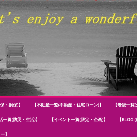
保・損保)】
【不動産一覧(不動産・住宅ローン)】
【老後一覧(
活一覧(防災・生活)】
【イベント一覧(限定・企画)】
【BLOG
シー】