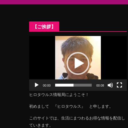
【ご挨拶】
動
画
プ
レ
ー
ヤ
ー
00:00
00:08
ヒロタウルス情報局にようこそ！
初めまして 『ヒロタウルス』 と申します。
このサイトでは、生活にまつわるお得な情報を配信し
ていきます。