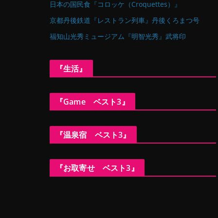
日本の国民食『コロッケ（Croquettes）』
京都丹後鉄道『レストラン列車』丹後くろまつ号
福知山光秀ミュージアム『明智光秀』武将印
『生活』
『Game ベスト3』
『温泉宿 ベスト3』
『お取寄せ ベスト3』