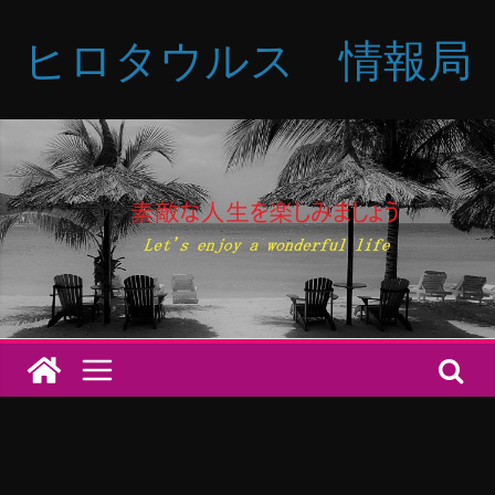
コ
ヒロタウルス 情報局
ン
テ
ン
ツ
へ
ス
キ
ッ
プ