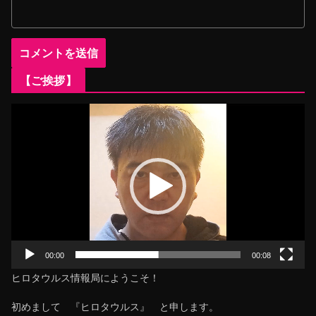
【ご挨拶】
動
画
プ
レ
ー
ヤ
ー
00:00
00:08
ヒロタウルス情報局にようこそ！
初めまして 『ヒロタウルス』 と申します。