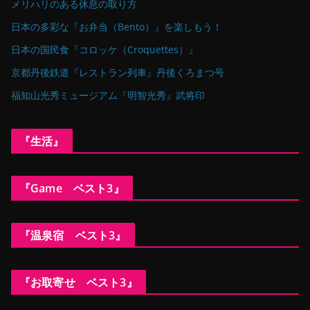
メリハリのある休息の取り方
日本の多彩な『お弁当（Bento）』を楽しもう！
日本の国民食『コロッケ（Croquettes）』
京都丹後鉄道『レストラン列車』丹後くろまつ号
福知山光秀ミュージアム『明智光秀』武将印
『生活』
『Game ベスト3』
『温泉宿 ベスト3』
『お取寄せ ベスト3』