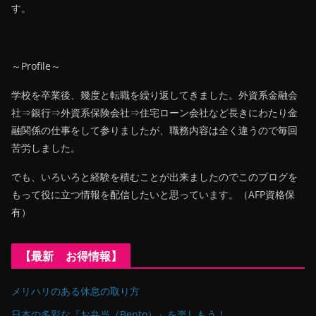
す。
～Profile～
学校を卒業後、幾度と転職を繰り返してきました。外資系金融会
社⇒銀行⇒外資系保険会社⇒住宅ローン会社など長きにわたり金
融関係の仕事をして参りましたが、職務内容は全く違うので毎回
苦労しました。
でも、いろいろと経験を積むことが出来ましたのでこのブログを
もって役に立つ情報を配信したいと思っています。（AFP資格保
有）
【最新 お得情報】
メリハリのある休息の取り方
日本の多彩な『お弁当（Bento）』を楽しもう！