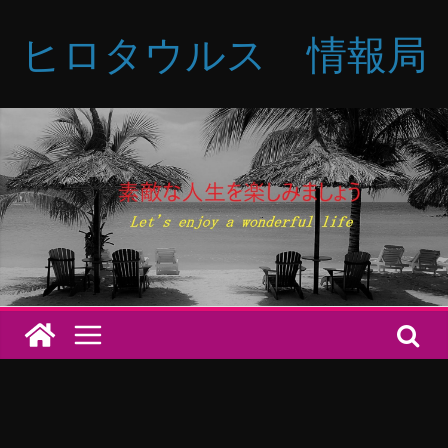
コ
ヒロタウルス 情報局
ン
テ
ン
ツ
へ
ス
キ
ッ
プ