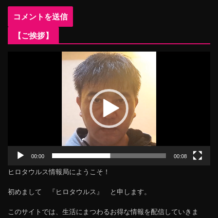
【ご挨拶】
動
画
プ
レ
ー
ヤ
ー
00:00
00:08
ヒロタウルス情報局にようこそ！
初めまして 『ヒロタウルス』 と申します。
このサイトでは、生活にまつわるお得な情報を配信していきま