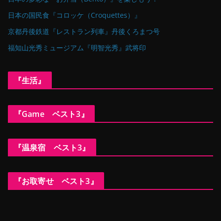
日本の国民食『コロッケ（Croquettes）』
京都丹後鉄道『レストラン列車』丹後くろまつ号
福知山光秀ミュージアム『明智光秀』武将印
『生活』
『Game ベスト3』
『温泉宿 ベスト3』
『お取寄せ ベスト3』