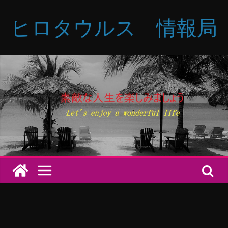
コ
ヒロタウルス 情報局
ン
テ
ン
ツ
へ
ス
キ
ッ
プ