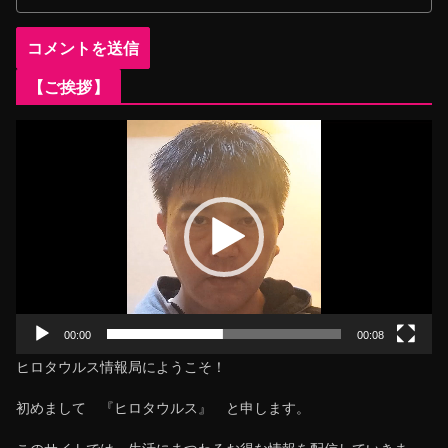
【ご挨拶】
動
画
プ
レ
ー
ヤ
ー
00:00
00:08
ヒロタウルス情報局にようこそ！
初めまして 『ヒロタウルス』 と申します。