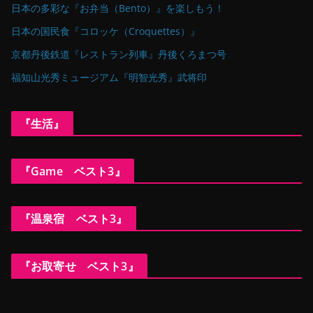
日本の多彩な『お弁当（Bento）』を楽しもう！
日本の国民食『コロッケ（Croquettes）』
京都丹後鉄道『レストラン列車』丹後くろまつ号
福知山光秀ミュージアム『明智光秀』武将印
『生活』
『Game ベスト3』
『温泉宿 ベスト3』
『お取寄せ ベスト3』