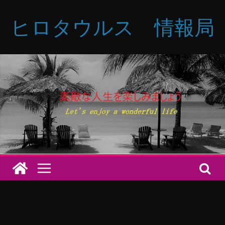
コ
ヒロタウルス 情報局
ン
テ
ン
ツ
へ
ス
キ
ッ
プ