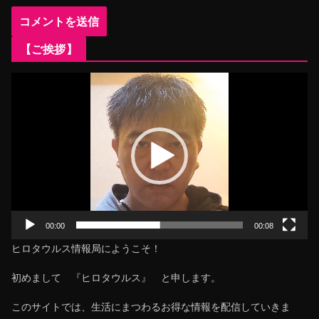
【ご挨拶】
動
画
プ
レ
ー
ヤ
ー
00:00
00:08
ヒロタウルス情報局にようこそ！
初めまして 『ヒロタウルス』 と申します。
このサイトでは、生活にまつわるお得な情報を配信していきま