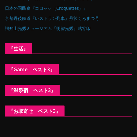
日本の国民食『コロッケ（Croquettes）』
京都丹後鉄道『レストラン列車』丹後くろまつ号
福知山光秀ミュージアム『明智光秀』武将印
『生活』
『Game ベスト3』
『温泉宿 ベスト3』
『お取寄せ ベスト3』