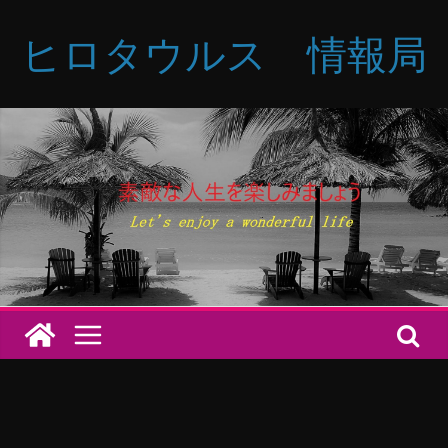
コ
ヒロタウルス 情報局
ン
テ
ン
ツ
へ
ス
キ
ッ
プ