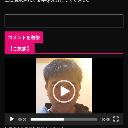
上に表示された文字を入力してください。
【ご挨拶】
動
画
プ
レ
ー
ヤ
ー
00:00
00:08