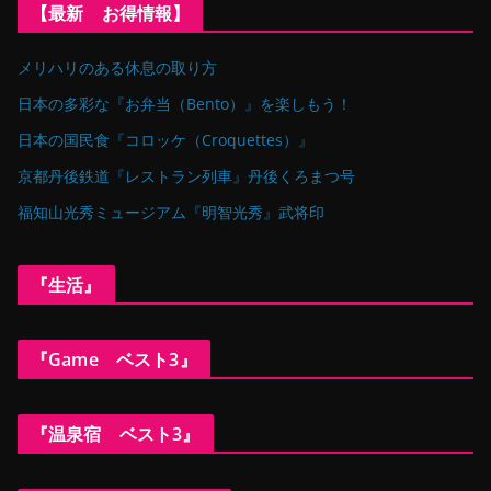
【最新 お得情報】
メリハリのある休息の取り方
日本の多彩な『お弁当（Bento）』を楽しもう！
日本の国民食『コロッケ（Croquettes）』
京都丹後鉄道『レストラン列車』丹後くろまつ号
福知山光秀ミュージアム『明智光秀』武将印
『生活』
『Game ベスト3』
『温泉宿 ベスト3』