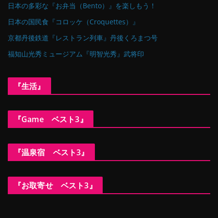
日本の多彩な『お弁当（Bento）』を楽しもう！
日本の国民食『コロッケ（Croquettes）』
京都丹後鉄道『レストラン列車』丹後くろまつ号
福知山光秀ミュージアム『明智光秀』武将印
『生活』
『Game ベスト3』
『温泉宿 ベスト3』
『お取寄せ ベスト3』