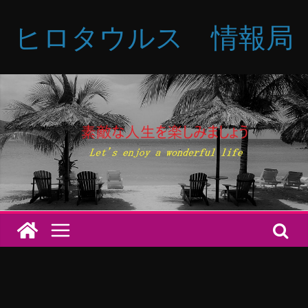
コ
ヒロタウルス 情報局
ン
テ
ン
ツ
へ
ス
キ
ッ
プ