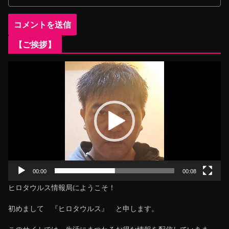
【ご挨拶】
動
画
プ
レ
ー
ヤ
ー
00:00
00:08
ヒロタウルス情報局にようこそ！
初めまして 『ヒロタウルス』 と申します。