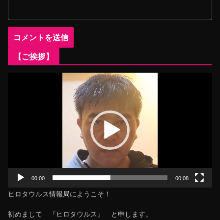
【ご挨拶】
動
画
プ
レ
ー
ヤ
ー
00:00
00:08
ヒロタウルス情報局にようこそ！
初めまして 『ヒロタウルス』 と申します。