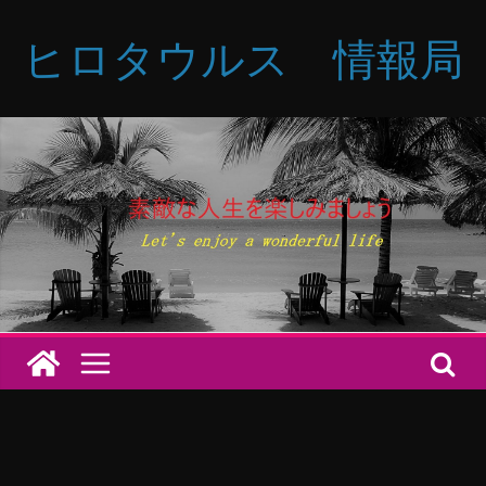
コ
ヒロタウルス 情報局
ン
テ
ン
ツ
へ
ス
キ
ッ
プ