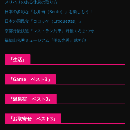
メリハリのある休息の取り方
日本の多彩な『お弁当（Bento）』を楽しもう！
日本の国民食『コロッケ（Croquettes）』
京都丹後鉄道『レストラン列車』丹後くろまつ号
福知山光秀ミュージアム『明智光秀』武将印
『生活』
『Game ベスト3』
『温泉宿 ベスト3』
『お取寄せ ベスト3』