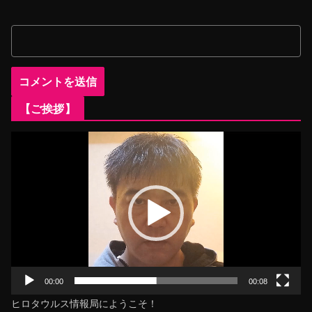
【ご挨拶】
動
画
プ
レ
ー
ヤ
ー
00:00
00:08
ヒロタウルス情報局にようこそ！