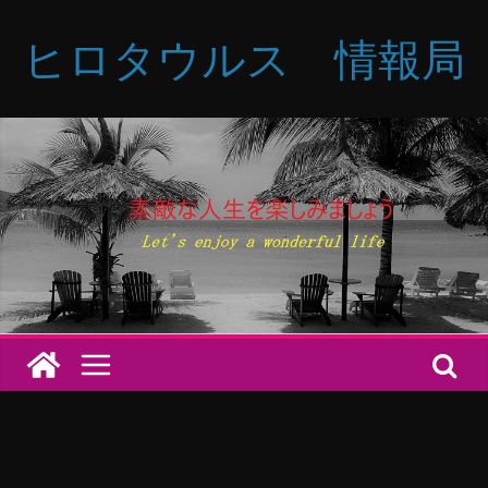
コ
ヒロタウルス 情報局
ン
テ
ン
ツ
へ
ス
キ
ッ
プ