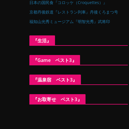
日本の国民食『コロッケ（Croquettes）』
京都丹後鉄道『レストラン列車』丹後くろまつ号
福知山光秀ミュージアム『明智光秀』武将印
『生活』
『Game ベスト3』
『温泉宿 ベスト3』
『お取寄せ ベスト3』