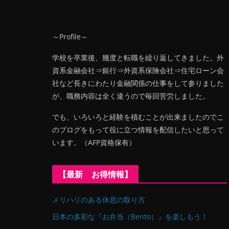
～Profile～
学校を卒業後、幾度と転職を繰り返してきました。外
資系金融会社⇒銀行⇒外資系保険会社⇒住宅ローン会
社など長きにわたり金融関係の仕事をして参りました
が、職務内容は全く違うので毎回苦労しました。
でも、いろいろと経験を積むことが出来ましたのでこ
のブログをもって役に立つ情報を配信したいと思って
います。（AFP資格保有）
【最新 お得情報】
メリハリのある休息の取り方
日本の多彩な『お弁当（Bento）』を楽しもう！