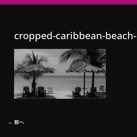
cropped-caribbean-beach-
← 前へ