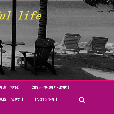
介護・老後)】
【旅行一覧(遊び・歴史)】
.(就職・心理学)】
【NOTE(小説)】