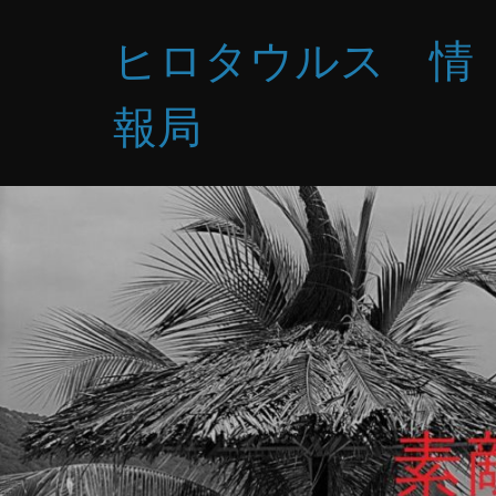
コ
ヒロタウルス 情
ン
テ
ン
報局
ツ
へ
ス
キ
ッ
プ