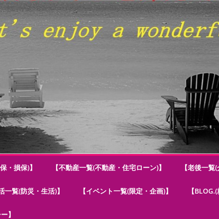
保・損保)】
【不動産一覧(不動産・住宅ローン)】
【老後一覧(
活一覧(防災・生活)】
【イベント一覧(限定・企画)】
【BLOG
シー】