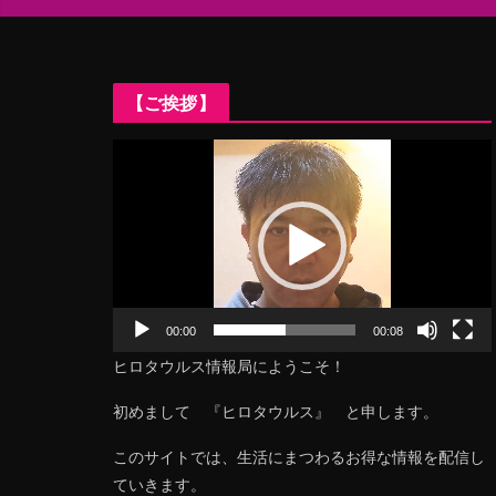
【ご挨拶】
動
画
プ
レ
ー
ヤ
ー
00:00
00:08
ヒロタウルス情報局にようこそ！
初めまして 『ヒロタウルス』 と申します。
このサイトでは、生活にまつわるお得な情報を配信し
ていきます。