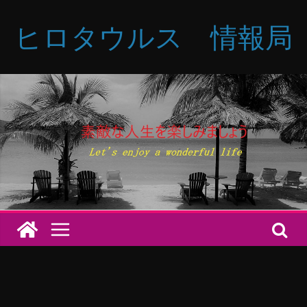
コ
ヒロタウルス 情報局
ン
テ
ン
ツ
へ
ス
キ
ッ
プ