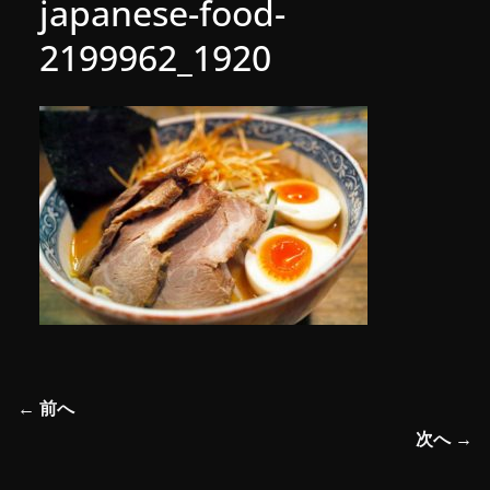
japanese-food-
2199962_1920
← 前へ
次へ →