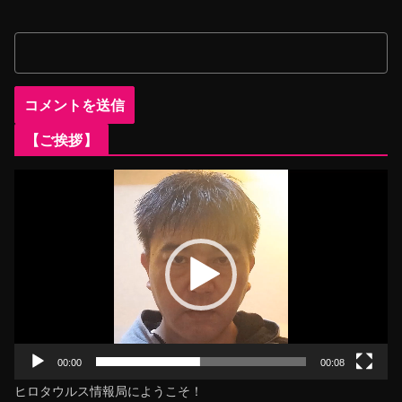
【ご挨拶】
動
画
プ
レ
ー
ヤ
ー
00:00
00:08
ヒロタウルス情報局にようこそ！