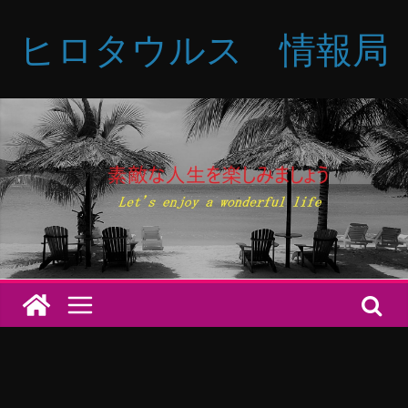
コ
ヒロタウルス 情報局
ン
テ
ン
ツ
へ
ス
キ
ッ
プ