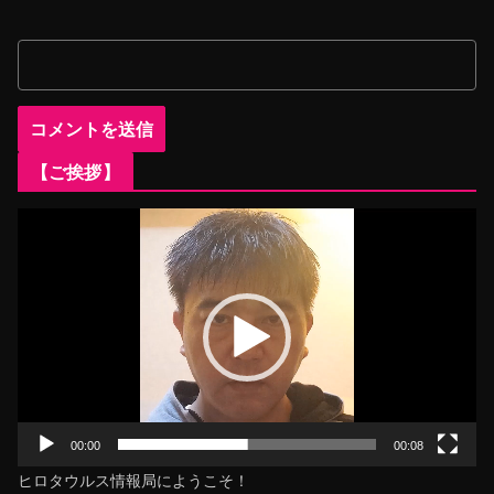
【ご挨拶】
動
画
プ
レ
ー
ヤ
ー
00:00
00:08
ヒロタウルス情報局にようこそ！